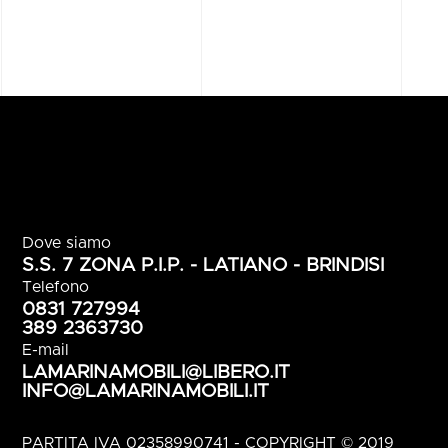
Lamarina mobili srl - Arredamenti classici e
moderni a Brindisi - Puglia
Dove siamo
S.S. 7 ZONA P.I.P. - LATIANO - BRINDISI
Telefono
0831 727994
389 2363730
E-mail
LAMARINAMOBILI@LIBERO.IT
INFO@LAMARINAMOBILI.IT
PARTITA IVA 02358990741 - COPYRIGHT © 2019